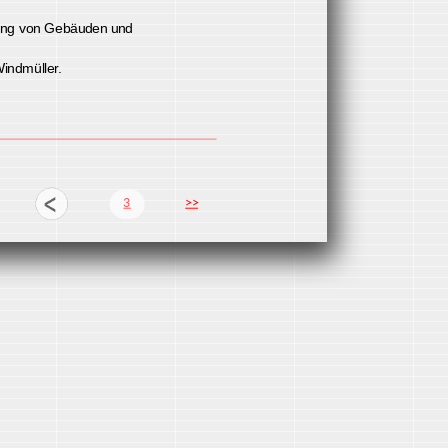
gsthausen.
rtermittlung von Gebäuden und
rbüros Windmüller.
3
>>