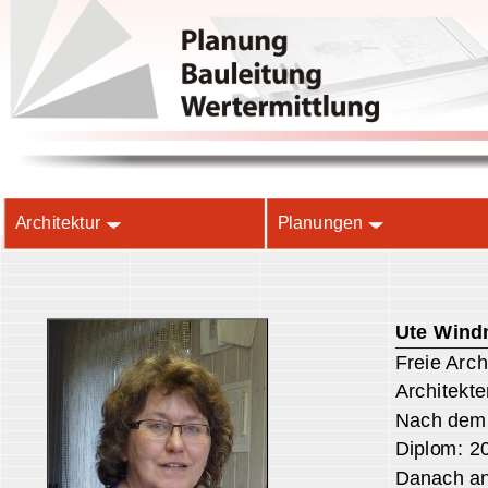
Architektur
Planungen
Ute Windmü
Freie Archite
Architektenl
Nach dem Abi
Diplom: 20.
Danach anges
Ab Januar 19