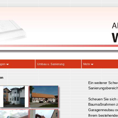
anungen
Umbau u. Sanierung
Mehr
ungen
Ein weiterer
Sanierungsb
Scheuen Sie 
Baumaßnahm
Garagenneu